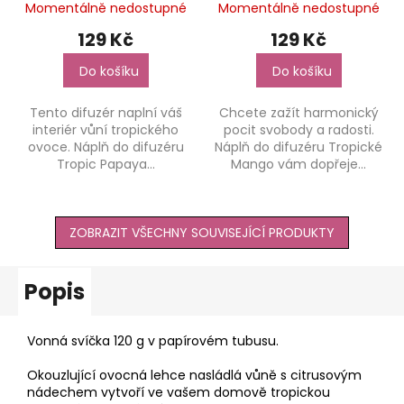
Momentálně nedostupné
Momentálně nedostupné
129 Kč
129 Kč
Do košíku
Do košíku
Tento difuzér naplní váš
Chcete zažít harmonický
interiér vůní tropického
pocit svobody a radosti.
ovoce. Náplň do difuzéru
Náplň do difuzéru Tropické
Tropic Papaya...
Mango vám dopřeje...
ZOBRAZIT VŠECHNY SOUVISEJÍCÍ PRODUKTY
Popis
Vonná svíčka 120 g v papírovém tubusu.
Okouzlující ovocná lehce nasládlá vůně s citrusovým
nádechem vytvoří ve vašem domově tropickou