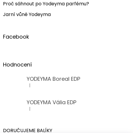
Proč sáhnout po Yodeyma parfému?
Jarní vůně Yodeyma
Facebook
Hodnocení
YODEYMA Boreal EDP
|
Hodnocení produktu je 5 z 5 hvězdiček.
YODEYMA Vália EDP
|
Hodnocení produktu je 5 z 5 hvězdiček.
DORUČUJEME BALÍKY