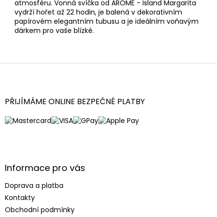
atmosféru. Vonná svíčka od AROME - Island Margarita
vydrží hořet až 22 hodin, je balená v dekorativním
papírovém elegantním tubusu a je ideálním voňavým
dárkem pro vaše blízké.
Z
á
p
a
PŘIJÍMÁME ONLINE BEZPEČNÉ PLATBY
t
í
Informace pro vás
Doprava a platba
Kontakty
Obchodní podmínky