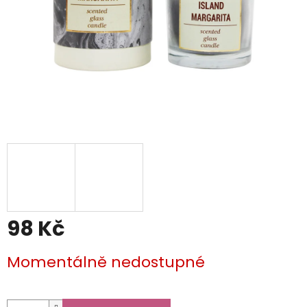
98 Kč
Měrná
Momentálně nedostupné
cena: