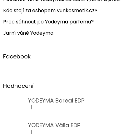
Kdo stojí za eshopem vunkosmetik.cz?
Proč sáhnout po Yodeyma parfému?
Jarní vůně Yodeyma
Facebook
Hodnocení
YODEYMA Boreal EDP
|
Hodnocení produktu je 5 z 5 hvězdiček.
YODEYMA Vália EDP
|
Hodnocení produktu je 5 z 5 hvězdiček.