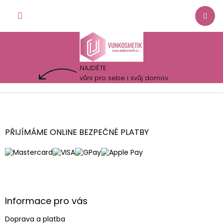
Přejít
NÁKUP
na
obsah
KOŠÍK
NAJDĚTE
vůni pro sebe i svůj domov
Z
á
p
a
PŘIJÍMÁME ONLINE BEZPEČNÉ PLATBY
t
í
Informace pro vás
Doprava a platba