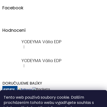
Facebook
Hodnocení
YODEYMA Vália EDP
|
Hodnocení produktu je 5 z 5 hvězdiček.
YODEYMA Vália EDP
|
Hodnocení produktu je 5 z 5 hvězdiček.
DORUČUJEME BALÍKY
Tento web používá soubory cookie. Dalším
procházením tohoto webu vyjadřujete souhlas s