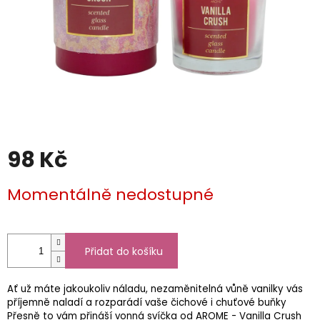
98 Kč
Měrná
Momentálně nedostupné
cena:
Přidat do košíku
Ať už máte jakoukoliv náladu, nezaměnitelná vůně vanilky vás
příjemně naladí a rozparádí vaše čichové i chuťové buňky
Přesně to vám přináší vonná svíčka od AROME - Vanilla Crush