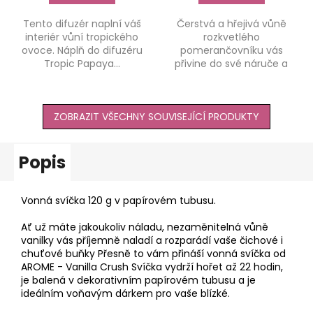
Tento difuzér naplní váš
Čerstvá a hřejivá vůně
interiér vůní tropického
rozkvetlého
ovoce. Náplň do difuzéru
pomerančovníku vás
Tropic Papaya...
přivine do své náruče a
vytvoří ve vaší...
ZOBRAZIT VŠECHNY SOUVISEJÍCÍ PRODUKTY
Popis
Vonná svíčka 120 g v papírovém tubusu.
Ať už máte jakoukoliv náladu, nezaměnitelná vůně
vanilky vás příjemně naladí a rozparádí vaše čichové i
chuťové buňky Přesně to vám přináší vonná svíčka od
AROME - Vanilla Crush Svíčka vydrží hořet až 22 hodin,
je balená v dekorativním papírovém tubusu a je
ideálním voňavým dárkem pro vaše blízké.