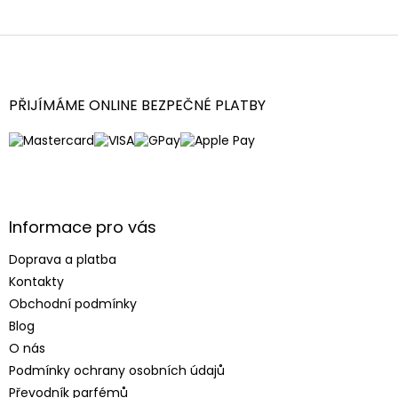
Z
á
p
a
PŘIJÍMÁME ONLINE BEZPEČNÉ PLATBY
t
í
Informace pro vás
Doprava a platba
Kontakty
Obchodní podmínky
Blog
O nás
Podmínky ochrany osobních údajů
Převodník parfémů