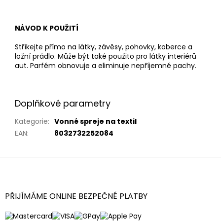
NÁVOD K POUŽITÍ
Stříkejte přímo na látky, závěsy, pohovky, koberce a
ložní prádlo. Může být také použito pro látky interiérů
aut. Parfém obnovuje a eliminuje nepříjemné pachy.
Doplňkové parametry
Kategorie
:
Vonné spreje na textil
EAN
:
8032732252084
Z
á
p
a
PŘIJÍMÁME ONLINE BEZPEČNÉ PLATBY
t
í