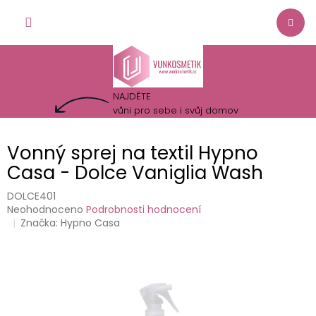
Přejít
NÁKUP
na
obsah
KOŠÍK
NAJDĚTE
vůni pro sebe i svůj domov
Vonný sprej na textil Hypno
Casa - Dolce Vaniglia Wash
DOLCE401
Průměrné
Neohodnoceno
Podrobnosti hodnocení
hodnocení
Značka:
Hypno Casa
produktu
je
0,0
z
5
hvězdiček.