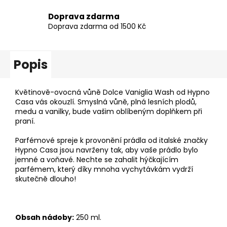
Doprava zdarma
Doprava zdarma od 1500 Kč
Popis
Květinově-ovocná vůně Dolce Vaniglia Wash od Hypno
Casa vás okouzlí. Smyslná vůně, plná lesních plodů,
medu a vanilky, bude vašim oblíbeným doplňkem při
praní.
Parfémové spreje k provonění prádla od italské značky
Hypno Casa jsou navrženy tak, aby vaše prádlo bylo
jemné a voňavé. Nechte se zahalit hýčkajícím
parfémem, který díky mnoha vychytávkám vydrží
skutečně dlouho!
Obsah nádoby:
250 ml.