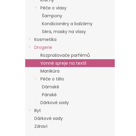
Krémy
n
Péče o vlasy
e
Šampony
l
Kondicionéry a balzámy
Séra, masky na vlasy
Kosmetika
Drogerie
Rozprašovače parfémů
Vonné spreje na textil
Manikúra
Péče o tělo
Dámské
Pánské
Dárkové sady
Byt
Dárkové sady
Zdraví