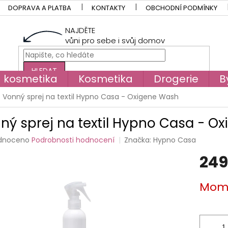
DOPRAVA A PLATBA
KONTAKTY
OBCHODNÍ PODMÍNKY
NAJDĚTE
vůni pro sebe i svůj domov
HLEDAT
á kosmetika
Kosmetika
Drogerie
B
Vonný sprej na textil Hypno Casa - Oxigene Wash
ný sprej na textil Hypno Casa - O
rné
dnoceno
Podrobnosti hodnocení
Značka:
Hypno Casa
cení
249
tu
Měrná
Mome
cena:
ček.