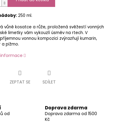
nádoby:
250 ml.
á vůně kosatce a růže, proložená svěžestí vonných
lské limetky vám vykouzlí úsměv na rtech. V
příjemnou vonnou kompozici zvýrazňují kumarin,
r a pižmo.
í informace
ZEPTAT SE
SDÍLET
í
Doprava zdarma
nů od
Doprava zdarma od 1500
Kč