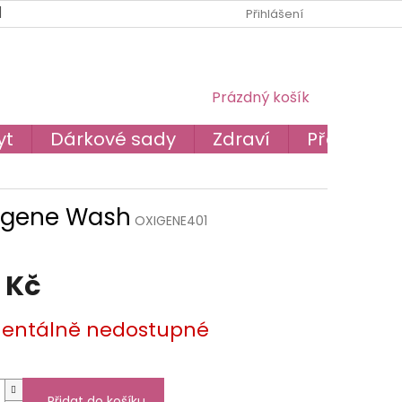
BLOG
O NÁS
PODMÍNKY OCHRANY OSOBNÍCH ÚDAJŮ
Přihlášení
NÁKUPNÍ
Prázdný košík
KOŠÍK
yt
Dárkové sady
Zdraví
Převodník
xigene Wash
OXIGENE401
 Kč
ntálně nedostupné
Přidat do košíku