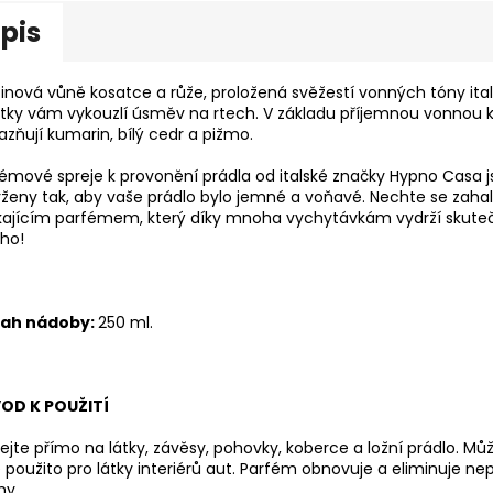
pis
inová vůně kosatce a růže, proložená svěžestí vonných tóny ita
tky vám vykouzlí úsměv na rtech. V základu příjemnou vonnou 
azňují kumarin, bílý cedr a pižmo.
émové spreje k provonění prádla od italské značky Hypno Casa 
ženy tak, aby vaše prádlo bylo jemné a voňavé. Nechte se zahal
kajícím parfémem, který díky mnoha vychytávkám vydrží skute
ho!
ah nádoby:
250 ml.
OD K POUŽITÍ
kejte přímo na látky, závěsy, pohovky, koberce a ložní prádlo. Mů
 použito pro látky interiérů aut. Parfém obnovuje a eliminuje ne
hy.