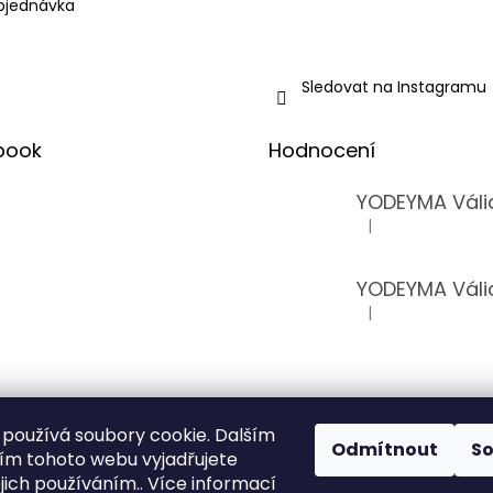
bjednávka
Sledovat na Instagramu
book
Hodnocení
YODEYMA Váli
|
Hodnocení produkt
YODEYMA Váli
|
Hodnocení produkt
používá soubory cookie. Dalším
Odmítnout
S
m tohoto webu vyjadřujete
ejich používáním.. Více informací