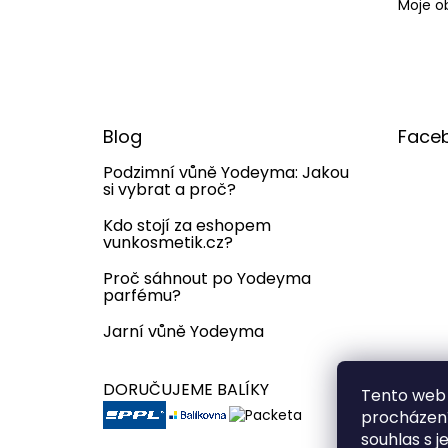
Moje o
Blog
Face
Podzimní vůně Yodeyma: Jakou
si vybrat a proč?
Kdo stojí za eshopem
vunkosmetik.cz?
Proč sáhnout po Yodeyma
parfému?
Jarní vůně Yodeyma
DORUČUJEME BALÍKY
Tento web 
procházení
souhlas s j