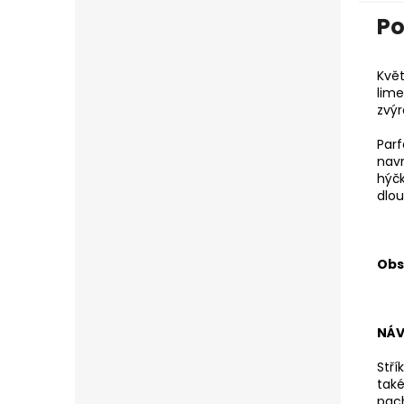
Po
Květ
lime
zvýr
Parf
navr
hýč
dlou
Obs
NÁV
Stří
také
pac