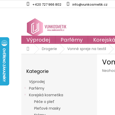
Přejít
+420 727 966 802
info@vunkosmetik.cz
na
obsah
Výprodej
Parfémy
Korejsk
Domů
Drogerie
Vonné spreje na textil
P
Von
o
Přeskočit
s
Průmě
Kategorie
Neoho
kategorie
t
hodno
r
produk
Výprodej
a
je
Parfémy
n
0,0
z
Korejská kosmetika
n
5
í
Péče o pleť
hvězdi
p
Pleťové masky
a