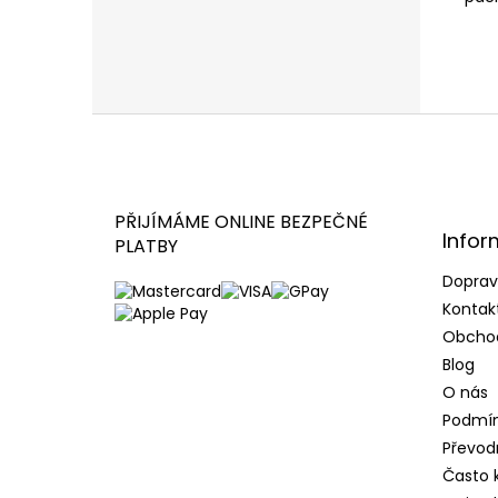
Z
á
p
a
t
PŘIJÍMÁME ONLINE BEZPEČNÉ
Infor
í
PLATBY
Doprav
Kontak
Obcho
Blog
O nás
Podmín
Převod
Často 