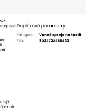
lské
Doplňkové parametry
kompozici
Kategorie
:
Vonné spreje na textil
jsou
EAN
:
8032732256433
it
čně
že být
příjemné