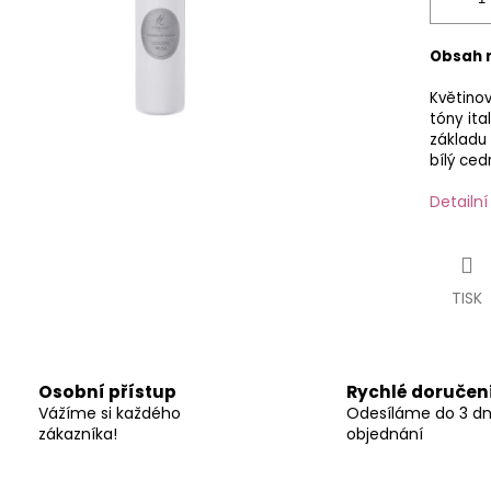
Obsah 
Květinov
tóny ita
základu 
bílý ced
Detailn
TISK
Osobní přístup
Rychlé doručen
Vážíme si každého
Odesíláme do 3 d
zákazníka!
objednání