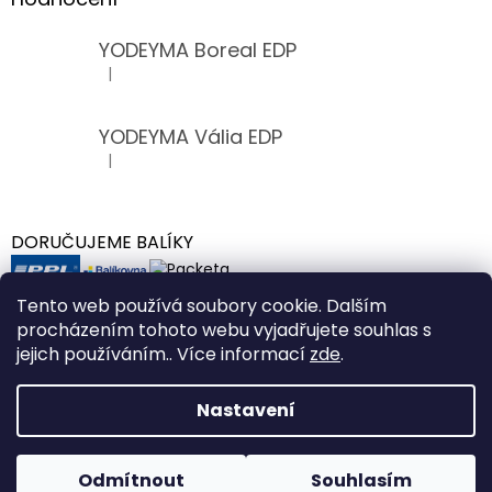
YODEYMA Boreal EDP
|
Hodnocení produktu je 5 z 5 hvězdiček.
YODEYMA Vália EDP
|
Hodnocení produktu je 5 z 5 hvězdiček.
DORUČUJEME BALÍKY
Tento web používá soubory cookie. Dalším
procházením tohoto webu vyjadřujete souhlas s
jejich používáním.. Více informací
zde
.
Vytvořil Shoptet
Nastavení
VÁŽENÍ ZÁKAZNÍCI, Z DŮVODU INVENTURY BUDOU NOVĚ
Copyright 2026
VunKosmetik.cz
. Všechna práva
VYTVOŘENÉ OBJEDNÁVKY EXPEDOVÁNY V PONDĚLÍ 10.8.2026.
Odmítnout
Souhlasím
vyhrazena.