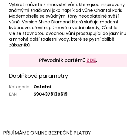
Vybírat můžete z množství vůní, které jsou inspirovány
známými značkami jako například vůně
Chantal Paris
Mademoiselle se svůdnými tóny neodolatelně svěží
vůně,
Version Shine Diamond
která slučuje moderní
květinové, dřevité, pižmové a vodní akordy, C'est la
vie
se šťavnatou ovocnou vůní prostupující do jasmínu
a mnohé další toaletní vody, které se pyšní oblibě
zákazníků.
Převodník parfémů
ZDE
.
Doplňkové parametry
Kategorie
:
Ostatní
EAN
:
5904378130619
Z
á
p
a
PŘIJÍMÁME ONLINE BEZPEČNÉ PLATBY