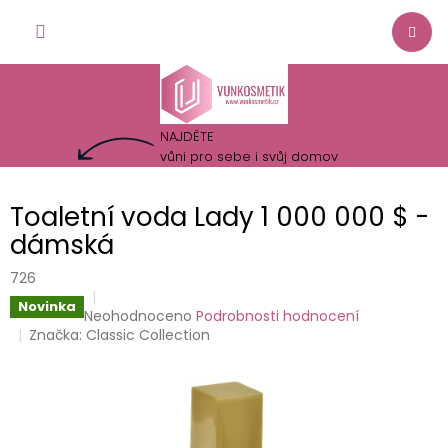
Přejít
NÁKUP
na
obsah
KOŠÍK
NAJDĚTE
vůni pro sebe i svůj domov
Toaletní voda Lady 1 000 000 $ -
dámská
726
Novinka
Průměrné
Neohodnoceno
Podrobnosti hodnocení
hodnocení
Značka:
Classic Collection
produktu
je
0,0
z
5