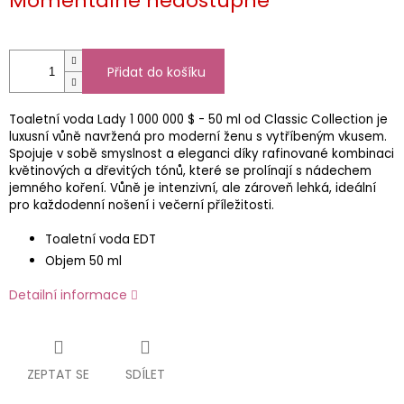
Momentálně nedostupné
cena:
Přidat do košíku
Toaletní voda Lady 1 000 000 $ - 50 ml od Classic Collection je
luxusní vůně navržená pro moderní ženu s vytříbeným vkusem.
Spojuje v sobě smyslnost a eleganci díky rafinované kombinaci
květinových a dřevitých tónů, které se prolínají s nádechem
jemného koření. Vůně je intenzivní, ale zároveň lehká, ideální
pro každodenní nošení i večerní příležitosti.
Toaletní voda EDT
Objem 50 ml
Detailní informace
ZEPTAT SE
SDÍLET