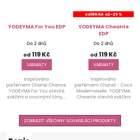
od
159 Kč
až
–29 %
YODEYMA For You EDP
YODEYMA Cheante
EDP
Do 2 dnů
Do 2 dnů
Průměrné
Průměrné
hodnocení
hodnocení
119 Kč
119 Kč
od
od
produktu
produktu
je
je
VARIANTY
VARIANTY
4,2
4,1
z
z
Inspirováno
Inspirováno
5
5
parfémem Chanel Chance.
parfémem Chanel - Coco
hvězdiček.
hvězdiček.
YODEYMA For You otevírá
Mademoiselle. YODEYMA
svěžími a ovocnými tóny,...
Cheante otevírá svěžími
a...
ZOBRAZIT VŠECHNY SOUVISEJÍCÍ PRODUKTY