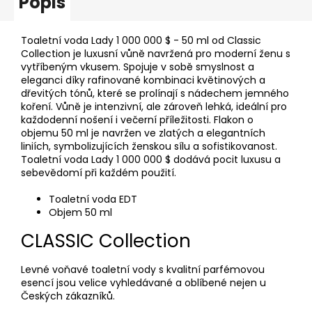
Popis
Toaletní voda Lady 1 000 000 $ - 50 ml od Classic
Collection je luxusní vůně navržená pro moderní ženu s
vytříbeným vkusem. Spojuje v sobě smyslnost a
eleganci díky rafinované kombinaci květinových a
dřevitých tónů, které se prolínají s nádechem jemného
koření. Vůně je intenzivní, ale zároveň lehká, ideální pro
každodenní nošení i večerní příležitosti. Flakon o
objemu 50 ml je navržen ve zlatých a elegantních
liniích, symbolizujících ženskou sílu a sofistikovanost.
Toaletní voda Lady 1 000 000 $ dodává pocit luxusu a
sebevědomí při každém použití.
Toaletní voda EDT
Objem 50 ml
CLASSIC Collection
Levné voňavé toaletní vody s kvalitní parfémovou
esencí jsou velice vyhledávané a oblíbené nejen u
Českých zákazníků.