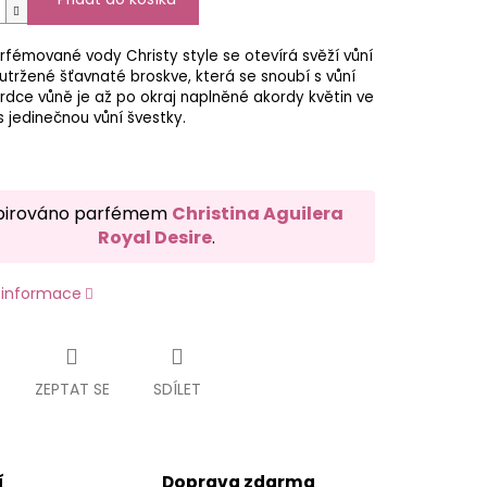
fémované vody Christy style se otevírá svěží vůní
utržené šťavnaté broskve, která se snoubí s vůní
Srdce vůně je až po okraj naplněné akordy květin ve
s jedinečnou vůní švestky.
pirováno parfémem
Christina Aguilera
Royal Desire
.
í informace
ZEPTAT SE
SDÍLET
í
Doprava zdarma