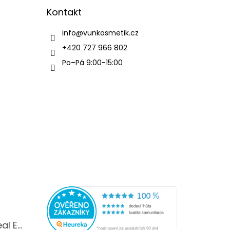
Kontakt
info
@
vunkosmetik.cz
+420 727 966 802
Po–Pá 9:00-15:00
YODEYMA Boreal EDP