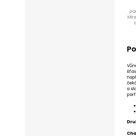
pa
Mir
o
Po
Vůně
šťav
napl
čeká
a sl
parf
Dru
Cha