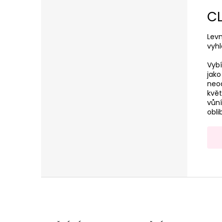
CL
Levn
vyhl
Vybí
jako
neod
květ
vůní
obli
Z
á
p
a