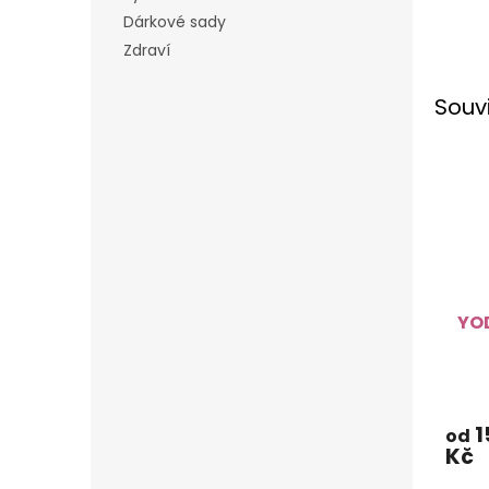
Dárkové sady
Zdraví
Souv
YO
1
od
Kč