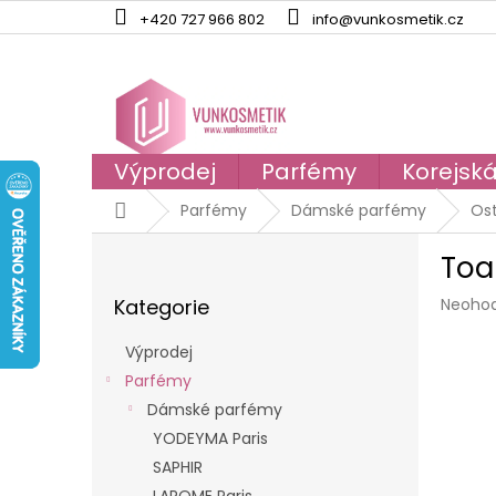
Přejít
+420 727 966 802
info@vunkosmetik.cz
na
obsah
Výprodej
Parfémy
Korejsk
Domů
Parfémy
Dámské parfémy
Ost
P
Toa
o
Přeskočit
s
Průmě
Kategorie
Neoho
kategorie
t
hodno
r
produk
Výprodej
a
je
Parfémy
n
0,0
z
Dámské parfémy
n
5
í
YODEYMA Paris
hvězdi
p
SAPHIR
a