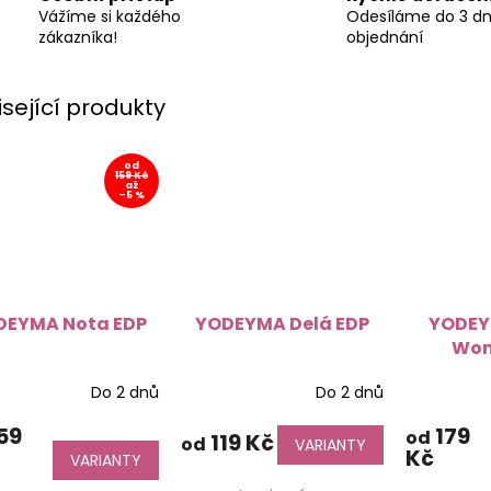
Vážíme si každého
Odesíláme do 3 d
zákazníka!
objednání
isející produkty
od
159 Kč
až
–5 %
DEYMA Nota EDP
YODEYMA Delá EDP
YODEY
Wom
Do 2 dnů
Do 2 dnů
Průměrné
hodnocení
59
179
od
produktu
119 Kč
od
VARIANTY
Kč
je
VARIANTY
4,4