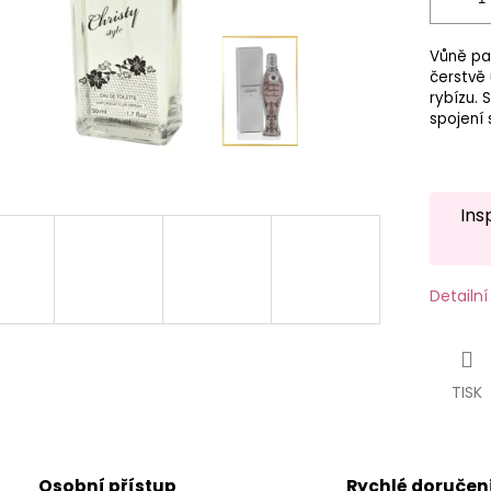
Vůně par
čerstvě 
rybízu. 
spojení 
Ins
Detailn
TISK
Osobní přístup
Rychlé doručen