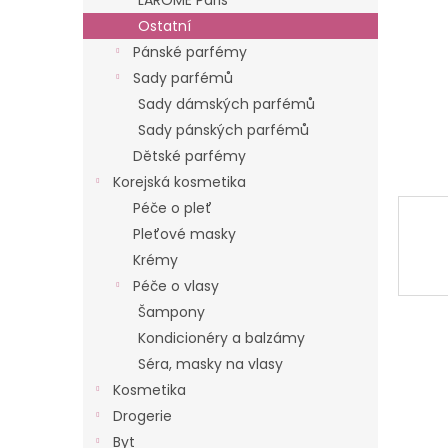
LAROME Paris
n
Ostatní
e
Pánské parfémy
l
Sady parfémů
Sady dámských parfémů
Sady pánských parfémů
Dětské parfémy
Korejská kosmetika
Péče o pleť
Pleťové masky
Krémy
Péče o vlasy
Šampony
Kondicionéry a balzámy
Séra, masky na vlasy
Kosmetika
Drogerie
Byt