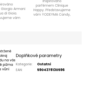
Inspirováno
pirováno
parfémem Clinique
Giorgio Armani
Happy. Představujeme
a di Gioia.
vám YODEYMA Candy,
avujeme vám
vůni plnou...
A Acqua...
utržené
Doplňkové parametry
okraj
adu na vás
Kategorie
:
Ostatní
ně pižma
s vůní
EAN
:
5904378130596