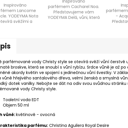
Inspirováno
z
Inspirováno
Ins
parfémem Cacharel Noa.
5
rfémem Lancome
parfémem 
Představujeme vám
hvězdiček.
acle. YODEYMA Nota
- Acqu
YODEYMA Delá, vůni, která
tevírá svěžími a
Předst
ztělesňuje...
jiskřivými tóny...
YODEYM
pis
 parfémované vody Christy style se otevírá svěží vůní čerstvě 
naté broskve, která se snoubí s vůní rybízu. Srdce vůně je až po 
něné akordy květin ve spojení s jedinečnou vůní švestky. V zákl
 vůně hřejivého santalového dřeva, velmi ženská a smyslná vů
adký dotek vanilky. Nebojte se dát na odiv svou svůdnou stránku 
émované vody Christy style.
Toaletní voda EDT
Objem 50 ml
h vůně:
květinově - ovocná
rakteristika parfému:
Christina Aguilera Royal Desire