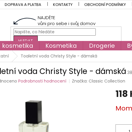
DOPRAVA A PLATBA
KONTAKTY
OBCHODNÍ PODMÍNKY
NAJDĚTE
vůni pro sebe i svůj domov
HLEDAT
á kosmetika
Kosmetika
Drogerie
B
atní
Toaletní voda Christy Style - dámská
letní voda Christy Style - dámská
3
rné
dnoceno
Podrobnosti hodnocení
Značka:
Classic Collection
cení
118
tu
Měrná
Mome
cena:
ček.