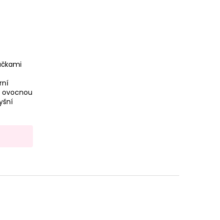
ačkami
rní
u ovocnou
yšní