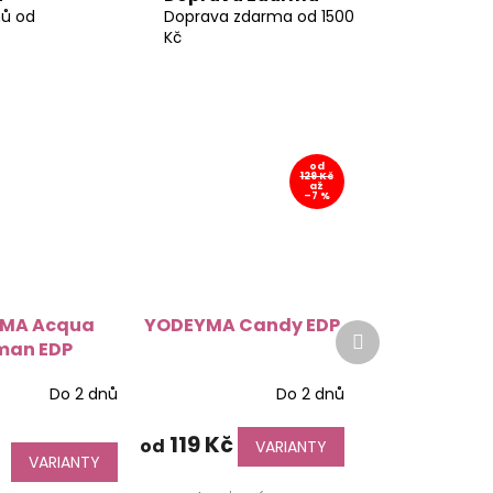
nů od
Doprava zdarma od 1500
Kč
od
129 Kč
až
–7 %
MA Acqua
YODEYMA Candy EDP
Další
an EDP
produkt
Do 2 dnů
Do 2 dnů
119 Kč
od
VARIANTY
VARIANTY