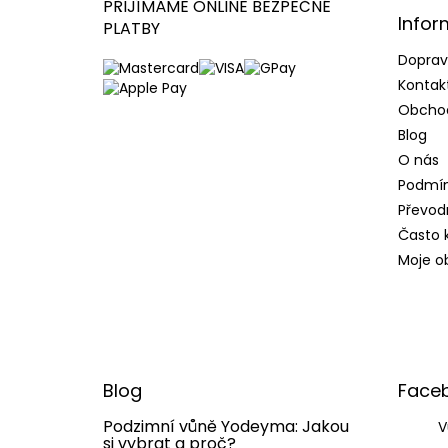
t
PŘIJÍMÁME ONLINE BEZPEČNÉ
Infor
í
PLATBY
Doprav
Kontak
Obcho
Blog
O nás
Podmín
Převod
Často 
Moje o
Blog
Face
Podzimní vůně Yodeyma: Jakou
V
si vybrat a proč?