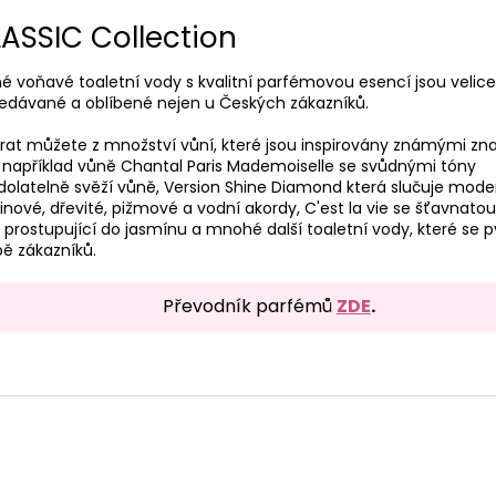
ASSIC Collection
é voňavé toaletní vody s kvalitní parfémovou esencí jsou velice
edávané a oblíbené nejen u Českých zákazníků.
rat můžete z množství vůní, které jsou inspirovány známými zn
 například vůně
Chantal Paris Mademoiselle se svůdnými tóny
olatelně svěží vůně,
Version Shine Diamond
která slučuje mode
inové, dřevité, pižmové a vodní akordy, C'est la vie
se šťavnato
 prostupující do jasmínu a mnohé další toaletní vody, které se p
bě zákazníků.
Převodník parfémů
ZDE
.