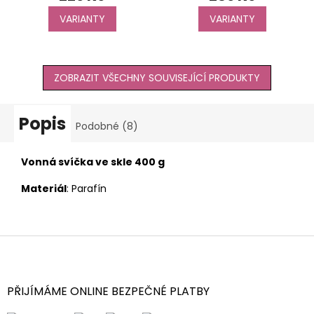
VARIANTY
VARIANTY
ZOBRAZIT VŠECHNY SOUVISEJÍCÍ PRODUKTY
Popis
Podobné (8)
Vonná svíčka ve skle 400 g
Materiál
: Parafín
Z
á
p
a
PŘIJÍMÁME ONLINE BEZPEČNÉ PLATBY
t