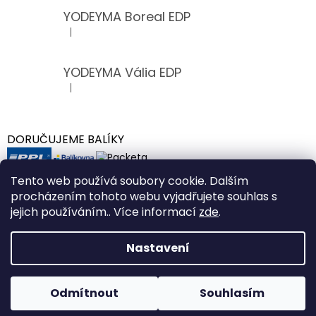
YODEYMA Boreal EDP
|
Hodnocení produktu je 5 z 5 hvězdiček.
YODEYMA Vália EDP
|
Hodnocení produktu je 5 z 5 hvězdiček.
DORUČUJEME BALÍKY
Tento web používá soubory cookie. Dalším
procházením tohoto webu vyjadřujete souhlas s
jejich používáním.. Více informací
zde
.
Vytvořil Shoptet
Nastavení
VÁŽENÍ ZÁKAZNÍCI, Z DŮVODU INVENTURY BUDOU NOVĚ
Copyright 2026
VunKosmetik.cz
. Všechna práva
VYTVOŘENÉ OBJEDNÁVKY EXPEDOVÁNY V PONDĚLÍ 10.8.2026.
Odmítnout
Souhlasím
vyhrazena.
DĚKUJEME ZA POCHOPENÍ.