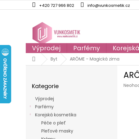
Přejít
+420 727 966 802
info@vunkosmetik.cz
na
obsah
Výprodej
Parfémy
Korejsk
Domů
Byt
ARÔME - Magická zima
P
ARÔ
o
Přeskočit
s
Průmě
Kategorie
Neoho
kategorie
t
hodno
r
produk
Výprodej
a
je
Parfémy
n
0,0
z
Korejská kosmetika
n
5
í
Péče o pleť
hvězdi
p
Pleťové masky
a