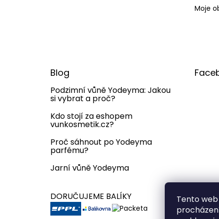
Moje o
Blog
Face
Podzimní vůně Yodeyma: Jakou
si vybrat a proč?
Kdo stojí za eshopem
vunkosmetik.cz?
Proč sáhnout po Yodeyma
parfému?
Jarní vůně Yodeyma
DORUČUJEME BALÍKY
Tento web 
procházení