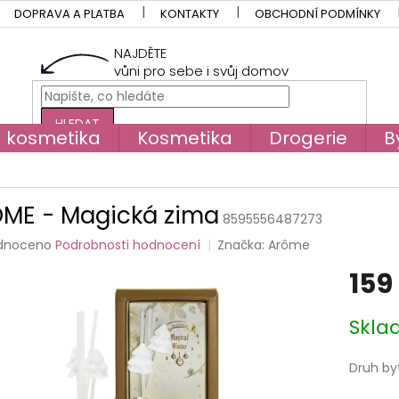
DOPRAVA A PLATBA
KONTAKTY
OBCHODNÍ PODMÍNKY
NAJDĚTE
vůni pro sebe i svůj domov
HLEDAT
á kosmetika
Kosmetika
Drogerie
B
ME - Magická zima
8595556487273
rné
dnoceno
Podrobnosti hodnocení
Značka:
Arôme
cení
159
tu
Měrná
Skla
cena:
ček.
Druh by