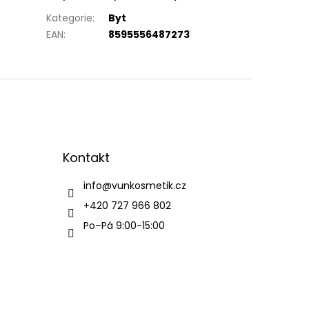
Kategorie
:
Byt
EAN
:
8595556487273
Kontakt
info
@
vunkosmetik.cz
+420 727 966 802
Po–Pá 9:00-15:00