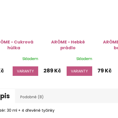
ÔME - Cukrová
ARÔME - Hebké
ARÔME
hůlka
prádlo
b
Skladem
Skladem
Kč
289 Kč
79 Kč
VARIANTY
VARIANTY
pis
Podobné (8)
zér: 30 ml + 4 dřevěné tyčinky