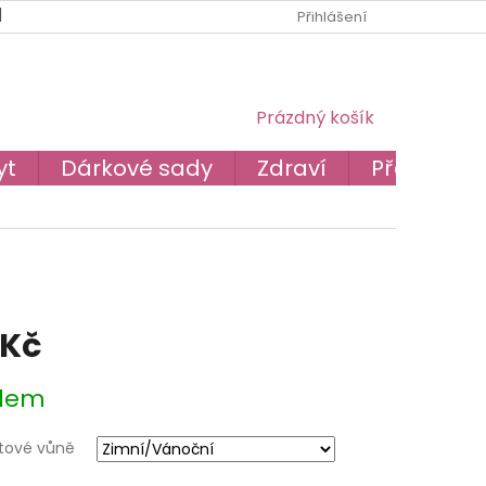
BLOG
O NÁS
PODMÍNKY OCHRANY OSOBNÍCH ÚDAJŮ
Přihlášení
NÁKUPNÍ
Prázdný košík
KOŠÍK
yt
Dárkové sady
Zdraví
Převodník
 Kč
dem
tové vůně