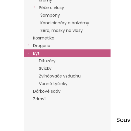
Krémy
n
Péče o vlasy
e
Šampony
l
Kondicionéry a balzámy
Séra, masky na vlasy
Kosmetika
Drogerie
Byt
Difuzéry
Svíčky
Zvlhčovače vzduchu
Vonné tyčinky
Dárkové sady
Zdraví
Souv