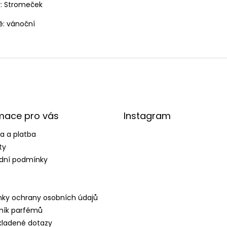
r: Stromeček
ě: vánoční
mace pro vás
Instagram
a a platba
ty
dní podmínky
ky ochrany osobních údajů
ník parfémů
kladené dotazy