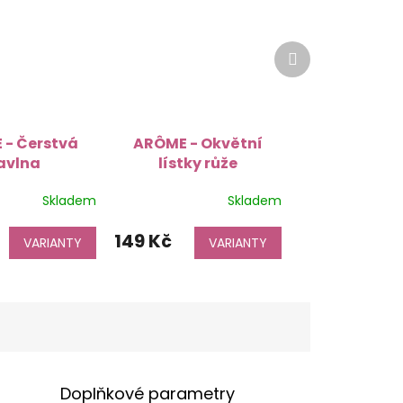
Další
produkt
 - Čerstvá
ARÔME - Okvětní
avlna
lístky růže
Skladem
Skladem
149 Kč
VARIANTY
VARIANTY
Doplňkové parametry