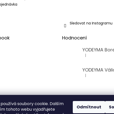
bjednávka
Sledovat na Instagramu
book
Hodnocení
|
Hodnocení produkt
YODEYMA Váli
|
Hodnocení produkt
používá soubory cookie. Dalším
Odmítnout
S
m tohoto webu vyjadřujete