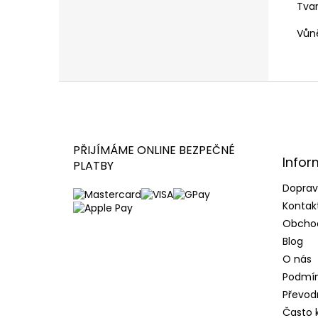
Tva
Vůn
Z
á
p
a
t
PŘIJÍMÁME ONLINE BEZPEČNÉ
Infor
í
PLATBY
Doprav
Kontak
Obcho
Blog
O nás
Podmín
Převod
Často 