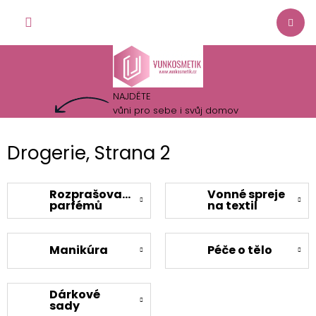
Přejít
NÁKUP
na
obsah
KOŠÍK
NAJDĚTE
vůni pro sebe i svůj domov
Drogerie
, Strana 2
Rozprašovače
Vonné spreje
parfémů
na textil
Manikúra
Péče o tělo
Dárkové
sady