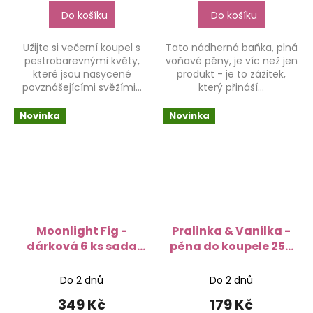
Do košíku
Do košíku
Užijte si večerní koupel s
Tato nádherná baňka, plná
pestrobarevnými květy,
voňavé pěny, je víc než jen
které jsou nasycené
produkt - je to zážitek,
povznášejícími svěžími...
který přináší...
Novinka
Novinka
Moonlight Fig -
Pralinka & Vanilka -
dárková 6 ks sada
pěna do koupele 250
péče o tělo
ml
Do 2 dnů
Do 2 dnů
349 Kč
179 Kč