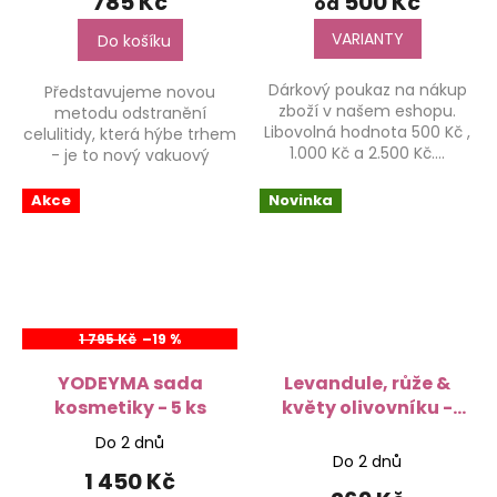
785 Kč
500 Kč
od
VARIANTY
Do košíku
Dárkový poukaz na nákup
Představujeme novou
zboží v našem eshopu.
metodu odstranění
Libovolná hodnota 500 Kč ,
celulitidy, která hýbe trhem
1.000 Kč a 2.500 Kč....
- je to nový vakuový
přístroj...
Akce
Novinka
1 795 Kč
–19 %
YODEYMA sada
Levandule, růže &
kosmetiky - 5 ks
květy olivovníku -
dárková sada 3 ks
Do 2 dnů
Průměrné
mýdel
Do 2 dnů
hodnocení
1 450 Kč
produktu