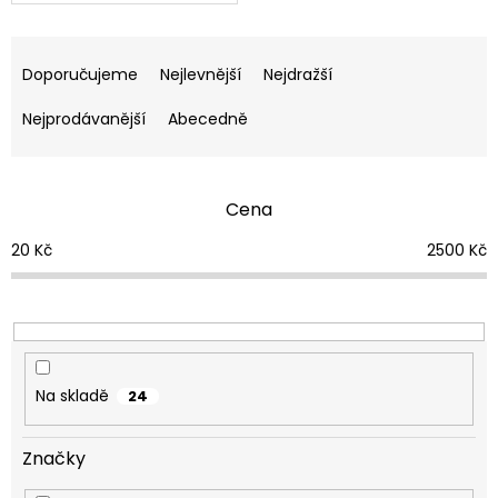
Ř
a
Doporučujeme
Nejlevnější
Nejdražší
z
e
Nejprodávanější
Abecedně
n
í
p
Cena
r
o
20
Kč
2500
Kč
d
u
k
t
ů
Na skladě
24
Značky