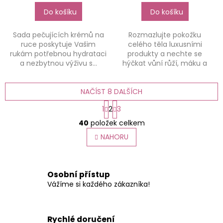
Do košíku
Do košíku
Sada pečujících krémů na
Rozmazlujte pokožku
ruce poskytuje Vašim
celého těla luxusními
rukám potřebnou hydrataci
produkty a nechte se
a nezbytnou výživu s...
hýčkat vůní růží, máku a
vanilky....
NAČÍST 8 DALŠÍCH
S
1
2
3
t
O
r
40
položek celkem
v
á
l
NAHORU
n
á
k
o
d
v
a
á
c
Osobní přístup
n
í
Vážíme si každého zákazníka!
í
p
r
v
Rychlé doručení
k