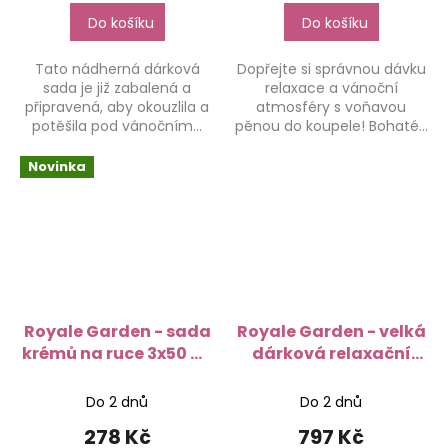
Do košíku
Do košíku
Tato nádherná dárková
Dopřejte si správnou dávku
sada je již zabalená a
relaxace a vánoční
připravená, aby okouzlila a
atmosféry s voňavou
potěšila pod vánočním...
pěnou do koupele! Bohaté...
Novinka
Royale Garden - sada
Royale Garden - velká
krémů na ruce 3x50 ml
dárková relaxační
s vůní růže, vlčího
sada
máku a vanilky
Do 2 dnů
Do 2 dnů
278 Kč
797 Kč