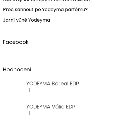
Proč sáhnout po Yodeyma parfému?
Jarní vůně Yodeyma
Facebook
Hodnocení
YODEYMA Boreal EDP
|
Hodnocení produktu je 5 z 5 hvězdiček.
YODEYMA Vália EDP
|
Hodnocení produktu je 5 z 5 hvězdiček.