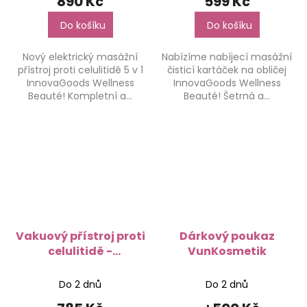
890 Kč
599 Kč
Do košíku
Do košíku
Nový elektrický masážní
Nabízíme nabíjecí masážní
přístroj proti celulitidě 5 v 1
čisticí kartáček na obličej
InnovaGoods Wellness
InnovaGoods Wellness
Beauté! Kompletní a...
Beauté! Šetrná a...
Vakuový přístroj proti
Dárkový poukaz
celulitidě -
VunKosmetik
InnovaGoods
Do 2 dnů
Do 2 dnů