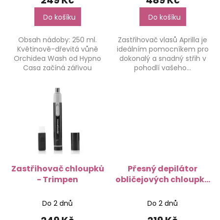
Do košíku
Do košíku
Obsah nádoby: 250 ml.
Zastřihovač vlasů Aprilla je
Květinově-dřevitá vůně
ideálním pomocníkem pro
Orchidea Wash od Hypno
dokonalý a snadný střih v
Casa začíná zářivou
pohodlí vašeho...
svěžestí...
Zastřihovač chloupků
Přesný depilátor
- Trimpen
obličejových chloupků
s LED - Wellness
Beauté
Do 2 dnů
Do 2 dnů