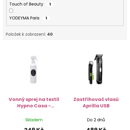
Touch of Beauty
1
YODEYMA Paris
1
Položek k zobrazení:
40
V
ý
p
i
s
p
r
o
d
Vonný sprej na textil
Zastřihovač vlasů
u
Hypno Casa -
Aprilla USB
k
Orchidea Wash
t
Skladem
Do 2 dnů
ů
249 Kč
489 Kč