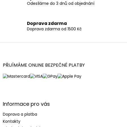
Odesíláme do 3 dnů od objednání
y
v
ý
p
Doprava zdarma
i
Doprava zdarma od 1500 Kč
s
u
Z
á
p
a
PŘIJÍMÁME ONLINE BEZPEČNÉ PLATBY
t
í
Informace pro vás
Doprava a platba
Kontakty