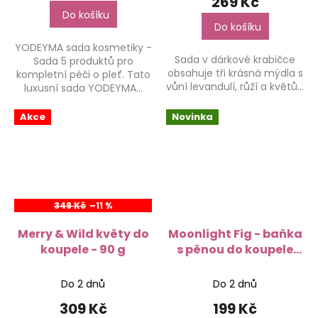
269 Kč
je
Do košíku
3,4
Do košíku
z
YODEYMA sada kosmetiky -
5
Sada v dárkové krabičce
Sada 5 produktů pro
hvězdiček.
obsahuje tři krásná mýdla s
kompletní péči o pleť. Tato
vůní levandulí, růží a květů...
luxusní sada YODEYMA...
Akce
Novinka
349 Kč
–11 %
Merry & Wild květy do
Moonlight Fig - baňka
koupele - 90 g
s pěnou do koupele
250 ml
Do 2 dnů
Do 2 dnů
309 Kč
199 Kč