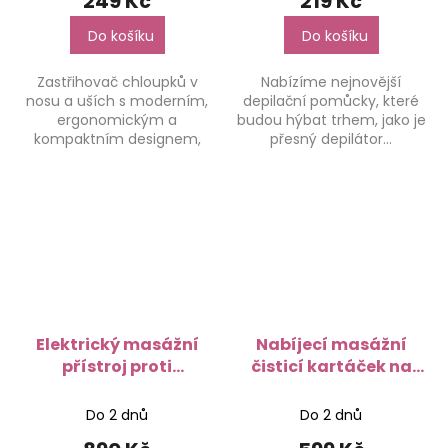
249 Kč
219 Kč
Do košíku
Do košíku
Zastřihovač chloupků v
Nabízíme nejnovější
nosu a uších s moderním,
depilační pomůcky, které
ergonomickým a
budou hýbat trhem, jako je
kompaktním designem,
přesný depilátor...
ideální pro...
Elektrický masážní
Nabíjecí masážní
přístroj proti
čisticí kartáček na
celulitidě 5v1 -
obličej - InnovaGoods
InnovaGoods
Do 2 dnů
Do 2 dnů