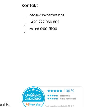
Kontakt
info
@
vunkosmetik.cz
+420 727 966 802
Po–Pá 9:00-15:00
YODEYMA Boreal EDP