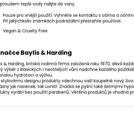
proudem teplé vody nalijte do vany.
Pouze pro vnější použití. Vyhněte se kontaktu s očima a očním
Při jakýchkoliv známkách podráždění přestaňte používat.
Vegan & Cruelty Free
značce Baylis & Harding
is & Harding, britská rodinná firma založená roku 1970, dává ka
ký výběr z klasických i neotřelých vůní nadchne každého požitká
nalou hydrataci a výživu.
 stylovému designu produkty vdechnou vaší koupelně nový život
rásný jak navenek, tak uvnitř. Značka se pyšní také šetrnými h
ukty vyrábí bez použití parabenů. Většina produktů je vhodná p