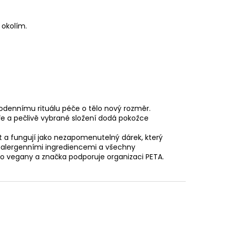
 okolím.
ždodennímu rituálu péče o tělo nový rozměr.
ře a pečlivě vybrané složení dodá pokožce
 a fungují jako nezapomenutelný dárek, který
ypoalergenními ingrediencemi a všechny
ro vegany a značka podporuje organizaci PETA.