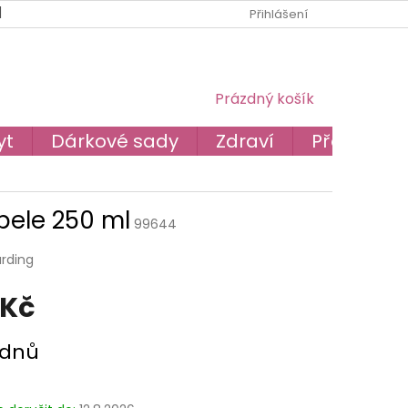
BLOG
O NÁS
PODMÍNKY OCHRANY OSOBNÍCH ÚDAJŮ
Přihlášení
NÁKUPNÍ
Prázdný košík
KOŠÍK
yt
Dárkové sady
Zdraví
Převodník
pele 250 ml
99644
arding
 Kč
 dnů