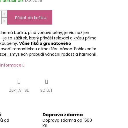
doručit do:
12.8.2026
Přidat do košíku
herná baňka, plná voňavé pěny, je víc než jen
- je to zážitek, který přináší relaxaci a krásu přímo
 koupelny.
Vůně fíků a granátového
avodí romantickou atmosféru Vánoc. Pohlazením
ce i smyslech probudí vánoční radost a harmonii.
í informace
ZEPTAT SE
SDÍLET
í
Doprava zdarma
nů od
Doprava zdarma od 1500
Kč