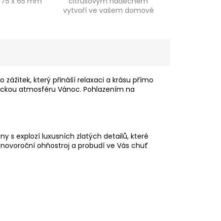
 75 x 65 mm
citrusovým nádechem
vytvoří ve vašem domově
tropickou...
 zážitek, který přináší relaxaci a krásu přímo
ickou atmosféru Vánoc. Pohlazením na
y s explozí luxusních zlatých detailů, které
í novoroční ohňostroj a probudí ve Vás chuť