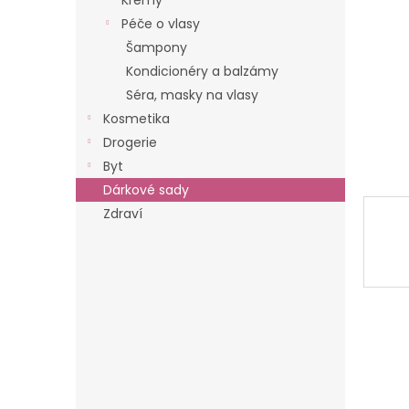
Krémy
n
Péče o vlasy
e
Šampony
l
Kondicionéry a balzámy
Séra, masky na vlasy
Kosmetika
Drogerie
Byt
Dárkové sady
Zdraví