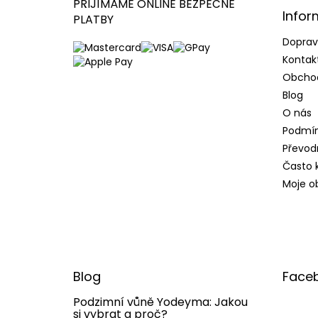
t
PŘIJÍMÁME ONLINE BEZPEČNÉ
Infor
í
PLATBY
Doprav
Kontak
Obcho
Blog
O nás
Podmín
Převod
Často 
Moje o
Blog
Face
Podzimní vůně Yodeyma: Jakou
si vybrat a proč?