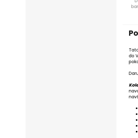
D
ba
Po
Tato
do V
poko
Daru
Kol
navo
navš