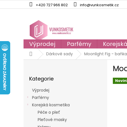
Přejít
+420 727 966 802
info@vunkosmetik.cz
na
obsah
Výprodej
Parfémy
Korejsk
Domů
Dárkové sady
Moonlight Fig - baňk
P
Moo
o
Přeskočit
s
Kategorie
kategorie
t
Novin
r
Výprodej
a
Parfémy
n
Korejská kosmetika
n
í
Péče o pleť
p
Pleťové masky
a