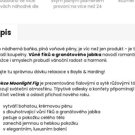
odáváno ve více
svým jasným plamenem
Rozměr
rvách náhodně dle
provoní na více než 24
skladu...
hodin...
pis
 nádherná baňka, plná voňavé pěny, je víc než jen produkt - je to
aší koupelny.
Vůně fíků a granátového jablka
navodí romant
žce i smyslech probudí vánoční radost a harmonii.
jte tu správnou dávku relaxace s Baylis & Harding!
ekce Moonlight Fig
je prezentována fialovými a sytě růžovými tón
zují sváteční atmosféru. Třpytivé odlesky a konfety připomínaj
tívit večírek a oslavit příchod nového roku.
vytváří bohatou, krémovou pěnu
s dlouhotrvající vůní fíků a granátového jablka
pečuje o pokožku celého těla
zanechá jemnou a hebkou pokožku
v elegantním, luxusním balení