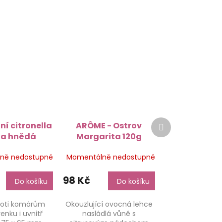
Další
ní citronella
ARÔME - Ostrov
produkt
ka hnědá
Margarita 120g
a 75 x 65 mm
ně nedostupné
Momentálně nedostupné
98 Kč
Do košíku
Do košíku
roti komárům
Okouzlující ovocná lehce
venku i uvnitř
nasládlá vůně s