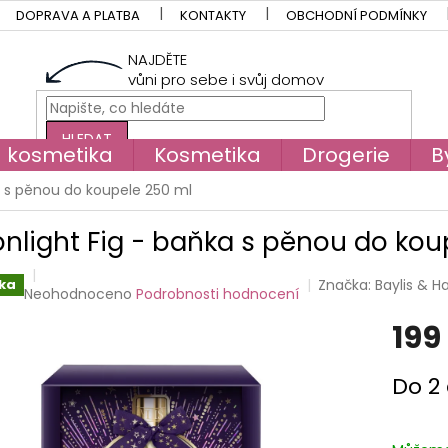
DOPRAVA A PLATBA
KONTAKTY
OBCHODNÍ PODMÍNKY
NAJDĚTE
vůni pro sebe i svůj domov
HLEDAT
á kosmetika
Kosmetika
Drogerie
B
a s pěnou do koupele 250 ml
nlight Fig - baňka s pěnou do kou
Značka:
Baylis & H
ka
Průměrné
Neohodnoceno
Podrobnosti hodnocení
hodnocení
199
produktu
je
0,0
Měrná
Do 2
z
cena:
5
hvězdiček.