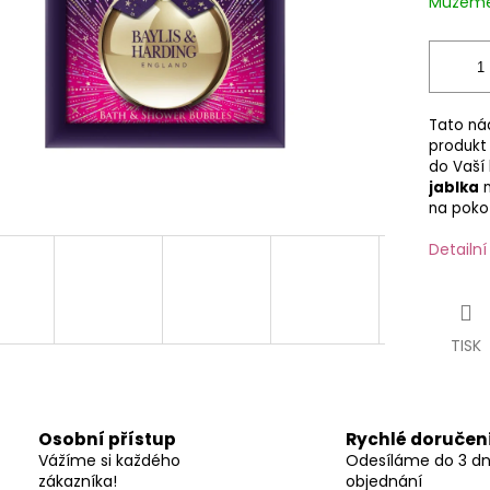
Můžeme 
Tato nád
produkt 
do Vaší
jablka
n
na pokož
Detailn
TISK
Osobní přístup
Rychlé doručen
Vážíme si každého
Odesíláme do 3 d
zákazníka!
objednání