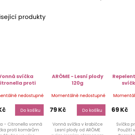
isející produkty
Vonná svíčka
ARÔME - Lesní plody
Repelent
itronella proti
120g
svíč
komárům v
terakot
entálně nedostupné
Momentálně nedostupné
Momentál
klované plastové
ádobě - 160 g
Kč
79 Kč
69 Kč
Do košíku
Do košíku
ka - Citronella vonná
Vonná svíčka v krabičce
Svíčka p
čka proti komárům
Lesní plody od ARÔME
Použití 